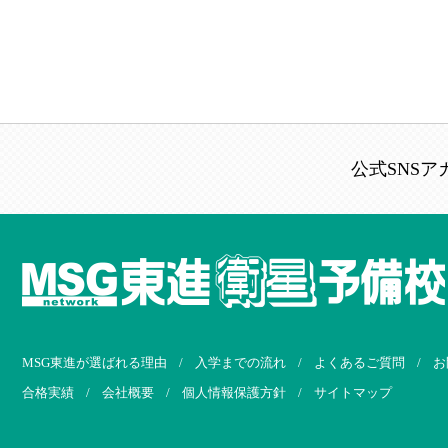
公式SNSア
MSG東進が選ばれる理由
/
入学までの流れ
/
よくあるご質問
/
お
合格実績
/
会社概要
/
個人情報保護方針
/
サイトマップ