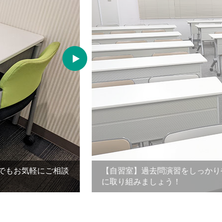
もお気軽にご相談
【自習室】過去問演習をしっかりや
に取り組みましょう！