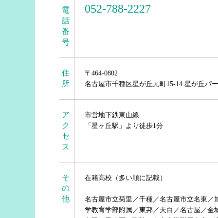
052-788-2227
電
話
番
号
住
〒464-0802
所
名古屋市千種区星が丘元町15-14 星が丘パー
ア
市営地下鉄東山線
ク
「星ヶ丘駅」より徒歩1分
セ
ス
そ
在籍高校（多い順に記載）
の
他
名古屋市立菊里／千種／名古屋市立名東／
学教育学部附属／東邦／天白／名古屋／金