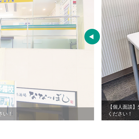
【個人面談】先
い！
ください！