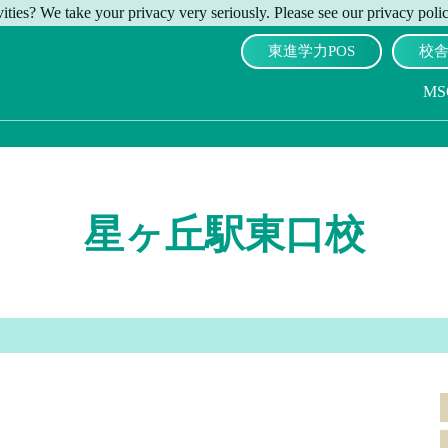
ities? We take your privacy very seriously. Please see our privacy polic
東進学力POS
校
M
星ヶ丘駅東口校