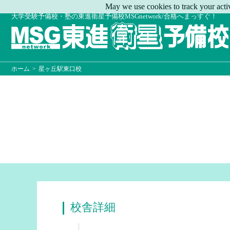
May we use cookies to track your activ
大学受験予備校・塾の東進衛星予備校MSGnetwork/合格へまっすぐ！
ホーム
>
星ヶ丘駅東口校
校舎詳細