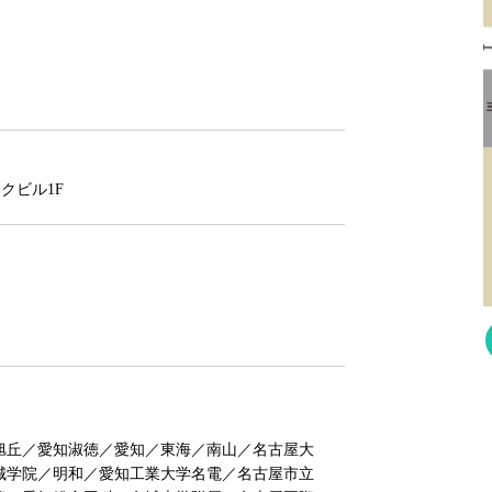
クビル1F
旭丘／愛知淑徳／愛知／東海／南山／名古屋大
城学院／明和／愛知工業大学名電／名古屋市立