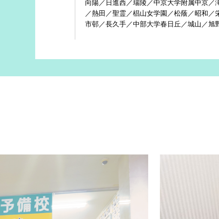
向陽／日進西／瑞陵／中京大学附属中京／
／熱田／聖霊／椙山女学園／松蔭／昭和／
市邨／長久手／中部大学春日丘／城山／旭