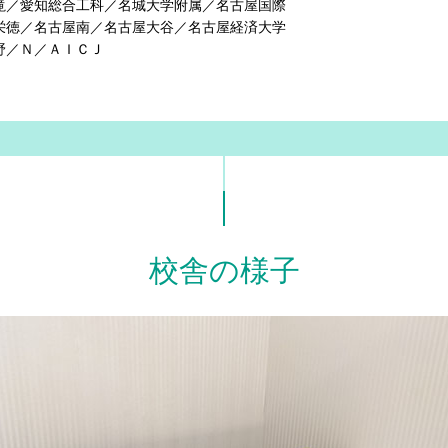
滝／愛知総合工科／名城大学附属／名古屋国際
栄徳／名古屋南／名古屋大谷／名古屋経済大学
野／Ｎ／ＡＩＣＪ
校舎の様子