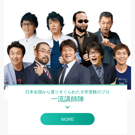
対象】
2024.04.09
今年の合格実績を公開しました！
2024.04.08
4/6(土)より通常開校時間に戻りました！
2024.03.13
志田晶先生特別公開授業 再設定の日程につ
いて
2024.03.10
MSG東進2024年度 合格速報！第1弾
2024.03.01
【春休み期間の開校時間について】
日本全国から選りすぐられた大学受験のプロ
一流講師陣
2024.02.21
圧勝！共通テスト2024
MORE
2024.01.17
共通テストリサーチを活用しよう【受験
生】