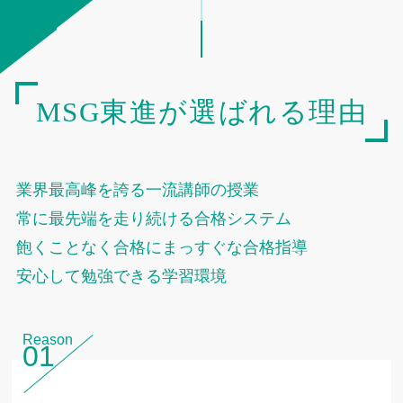
2025.02.05
共通テスト報告会開催！
2025.02.05
新年度特別招待講習受付開始！
MSG東進が選ばれる理由
2025.01.06
【1/7(日)より通常開校時間に戻りまし
た！】
2024.12.17
【共通テスト同日体験受験時間割につい
業界最高峰を誇る一流講師の授業
て】
常に最先端を走り続ける合格システム
飽くことなく合格にまっすぐな合格指導
2024.11.15
【冬休み期間の開校時間について】
安心して勉強できる学習環境
2024.11.08
【冬期特別招待講習はじめました】
Reason
2024.06.13
【夏休み期間の開校時間について】
01
2024.04.18
志田先生の公開授業が行われました！【高1