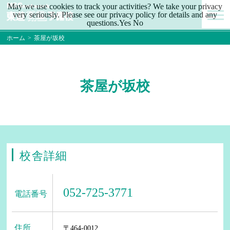
May we use cookies to track your activities? We take your privacy
very seriously. Please see our privacy policy for details and any
questions.
Yes
No
ホーム
>
茶屋が坂校
茶屋が坂校
校舎詳細
052-725-3771
電話番号
住所
〒464-0012