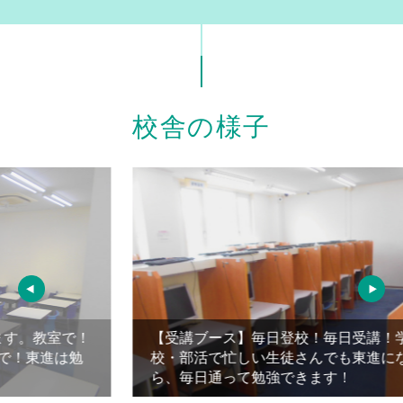
校舎の様子
！
【受講ブース】毎日登校！毎日受講！学
勉
校・部活で忙しい生徒さんでも東進にな
ら、毎日通って勉強できます！