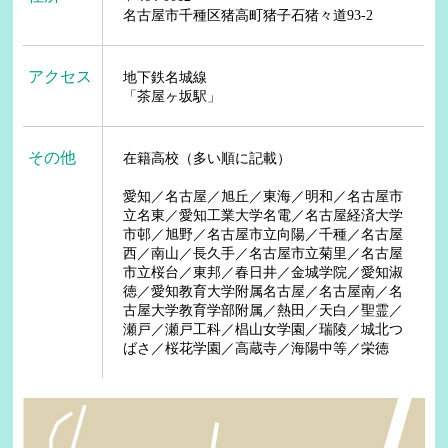
名古屋市千種区猪高町猪子石猪々道93-2
アクセス
地下鉄名城線
「茶屋ヶ坂駅」
その他
在籍高校（多い順に記載）
愛知／名古屋／旭丘／東海／明和／名古屋市
立名東／愛知工業大学名電／名古屋経済大学
市邨／旭野／名古屋市立向陽／千種／名古屋
西／南山／長久手／名古屋市立菊里／名古屋
市立桜台／東邦／春日井／金城学院／愛知淑
徳／愛知教育大学附属名古屋／名古屋南／名
古屋大学教育学部附属／熱田／天白／聖霊／
瀬戸／瀬戸工科／椙山女学園／瑞陵／城北つ
ばさ／桜花学園／高蔵寺／海陽中等／栄徳