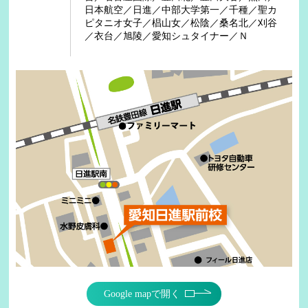
日本航空／日進／中部大学第一／千種／聖カ
ピタニオ女子／椙山女／松陰／桑名北／刈谷
／衣台／旭陵／愛知シュタイナー／Ｎ
Google mapで開く