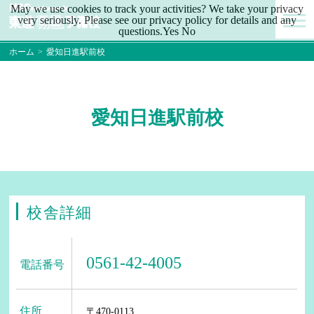
May we use cookies to track your activities? We take your privacy
very seriously. Please see our privacy policy for details and any
questions.
Yes
No
ホーム
>
愛知日進駅前校
愛知日進駅前校
校舎詳細
0561-42-4005
電話番号
住所
〒470-0113