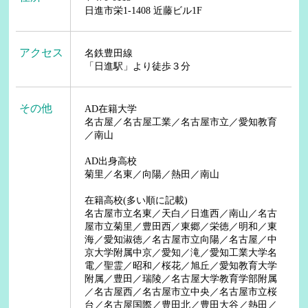
日進市栄1-1408 近藤ビル1F
アクセス
名鉄豊田線
「日進駅」より徒歩３分
その他
AD在籍大学
名古屋／名古屋工業／名古屋市立／愛知教育
／南山
AD出身高校
菊里／名東／向陽／熱田／南山
在籍高校(多い順に記載)
名古屋市立名東／天白／日進西／南山／名古
屋市立菊里／豊田西／東郷／栄徳／明和／東
海／愛知淑徳／名古屋市立向陽／名古屋／中
京大学附属中京／愛知／滝／愛知工業大学名
電／聖霊／昭和／桜花／旭丘／愛知教育大学
附属／豊田／瑞陵／名古屋大学教育学部附属
／名古屋西／名古屋市立中央／名古屋市立桜
台／名古屋国際／豊田北／豊田大谷／熱田／