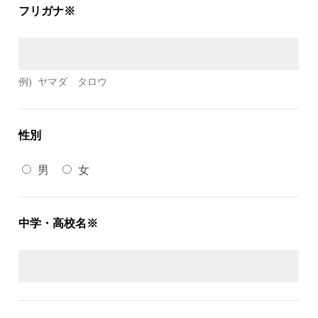
フリガナ※
例)
ヤマダ タロウ
性別
男
女
中学・高校名※