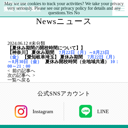
May we use cookies to track your activities? We take your privacy
very seriously. Please see our privacy policy for details and any
questions.
Yes
No
News
ニュース
2024.06.12
#
未分類
【夏休み期間の開校時間について】】
【神奈川】
夏休み期間
7月22日（月）～8月23日
（金）
【愛知岐阜埼玉】
夏休み期間
7月22日（月）
～8月30日（金）
夏休み開校時間（全地域共通）
10：
00～21：00
< 前の記事へ
次の記事へ >
一覧へ戻る
公式SNSアカウント
Instagram
LINE